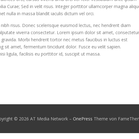
ilia Curae; Sed in velit risus. Integer porttitor ullamcorper magna aliqu
 nulla in massa blandit iaculis dictum vel orci.
 nibh risus. Donec scelerisque euismod lectus, nec hendrerit diam
vulputate viverra consectetur. Lorem ipsum dolor sit amet, consectetu
gravida. Morbi hendrerit tortor nec metus faucibus in luctus est
ng sit amet, fermentum tincidunt dolor. Fusce eu velit sapien.
i ligula, facilisis eu porttitor id, suscipit ut massa.
pyright © 2026 AT Media Network
–
OnePress
Theme von FameThe