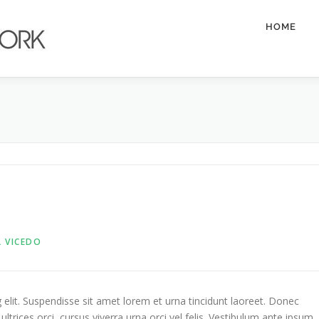
HOME
 VICEDO
elit. Suspendisse sit amet lorem et urna tincidunt laoreet. Donec
trices orci, cursus viverra urna orci vel felis. Vestibulum ante ipsum