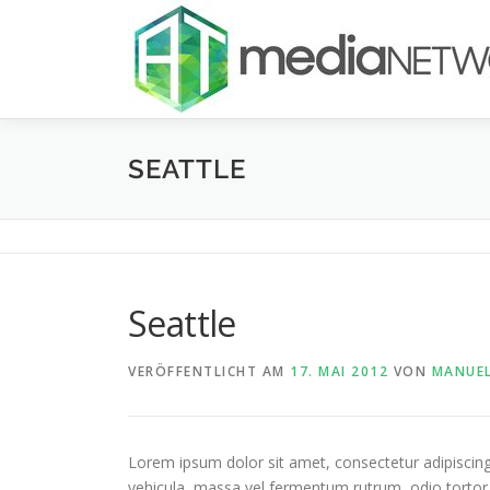
Zum
Inhalt
springen
SEATTLE
Seattle
VERÖFFENTLICHT AM
17. MAI 2012
VON
MANUEL
Lorem ipsum dolor sit amet, consectetur adipiscing 
vehicula, massa vel fermentum rutrum, odio tortor ul